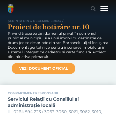
Skip
to
content
ȘEDINȚA DIN 4 DECEMBRIE 2023
/
Proiect de hotărâre nr. 10
Privind trecerea din domeniul privat în domeniul
public al municipiului a unui imobil cu destinație de
drum (ce se desprinde din str. Borhanciului) și însușirea
Documentației tehnice pentru înscrierea imobilului în
sistemul integrat de cadastru și carte funciară. Proiect
din inițiativa primarului.
VEZI DOCUMENT OFICIAL
COMPARTIMENT RESPONSABIL:
Serviciul Relaţii cu Consiliul şi
administraţie locală
0264 594 223 / 3063; 3060; 3061; 3062; 3010;