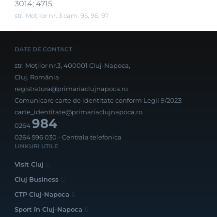
3014; 4715
str. Moților nr. 3 cam. 95, 96, 97
DATE DE CONTACT
str. Moților nr.3, 400001 Cluj-Napoca,
Cluj, România
registratura@primariaclujnapoca.ro
Comunicare carte de identitate conform Legii 9/2023:
carte_identitate@primariaclujnapoca.ro
984
0264
0264 596 030
- Centrala telefonica
LINKURI UTILE
Visit Cluj
Cluj Business
CTP Cluj-Napoca
Sport în Cluj-Napoca