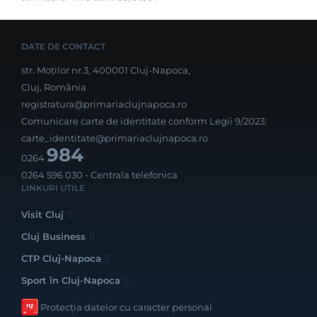
DATE DE CONTACT
str. Moților nr.3, 400001 Cluj-Napoca,
Cluj, România
registratura@primariaclujnapoca.ro
Comunicare carte de identitate conform Legii 9/2023:
carte_identitate@primariaclujnapoca.ro
984
0264
0264 596 030
- Centrala telefonica
LINKURI UTILE
Visit Cluj
Cluj Business
CTP Cluj-Napoca
Sport în Cluj-Napoca
Protecția datelor cu caracter personal