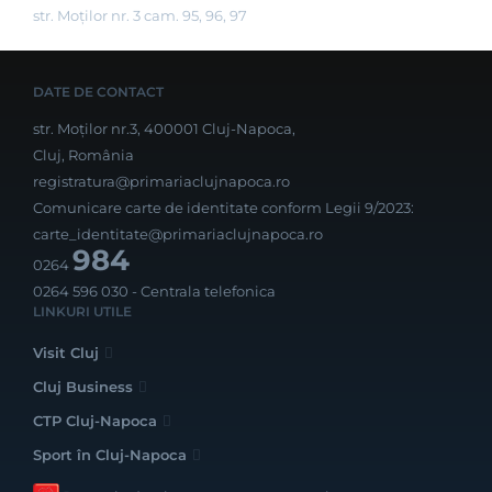
str. Moților nr. 3 cam. 95, 96, 97
DATE DE CONTACT
str. Moților nr.3, 400001 Cluj-Napoca,
Cluj, România
registratura@primariaclujnapoca.ro
Comunicare carte de identitate conform Legii 9/2023:
carte_identitate@primariaclujnapoca.ro
984
0264
0264 596 030
- Centrala telefonica
LINKURI UTILE
Visit Cluj
Cluj Business
CTP Cluj-Napoca
Sport în Cluj-Napoca