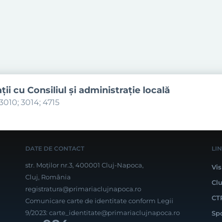
aţii cu Consiliul şi administraţie locală
3010; 3014; 4715
DATE DE CONTACT
LI
str. Moților nr.3, 400001 Cluj-Napoca,
Vis
Cluj, România
Cl
registratura@primariaclujnapoca.ro
CT
Comunicare carte de identitate conform Legii
9/2023:
carte_identitate@primariaclujnapoca.ro
Sp