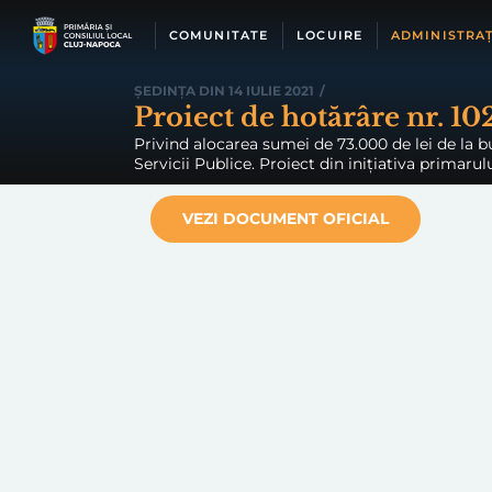
Skip
to
COMUNITATE
LOCUIRE
ADMINISTRAȚ
content
ȘEDINȚA DIN 14 IULIE 2021
/
Proiect de hotărâre nr. 10
Privind alocarea sumei de 73.000 de lei de la bu
Servicii Publice. Proiect din inițiativa primarulu
VEZI DOCUMENT OFICIAL