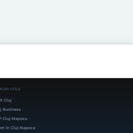
NKURI UTILE
it Cluj
uj Business
P Cluj-Napoca
ort în Cluj-Napoca