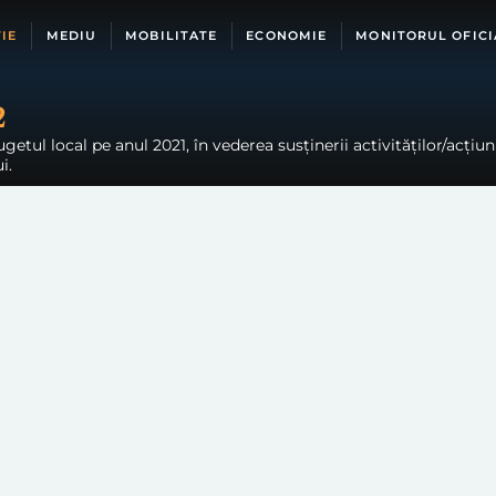
IE
MEDIU
MOBILITATE
ECONOMIE
MONITORUL OFICI
2
getul local pe anul 2021, în vederea susținerii activităților/acțiu
i.