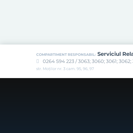
Serviciul Rel
COMPARTIMENT RESPONSABIL:
0264 594 223 / 3063; 3060; 3061; 3062; 
str. Moților nr. 3 cam. 95, 96, 97