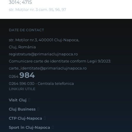
3014; 4715
str. Moților nr. 3 cam. 95, 96, 97
DATE DE CONTACT
str. Moților nr.3, 400001 Cluj-Napoca,
Cluj, România
registratura@primariaclujnapoca.ro
Comunicare carte de identitate conform Legii 9/2023:
carte_identitate@primariaclujnapoca.ro
984
0264
0264 596 030
- Centrala telefonica
LINKURI UTILE
Visit Cluj
Cluj Business
CTP Cluj-Napoca
Sport în Cluj-Napoca