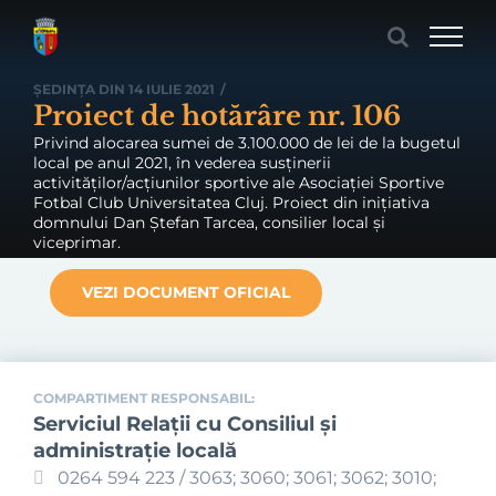
Skip
to
content
ȘEDINȚA DIN 14 IULIE 2021
/
Proiect de hotărâre nr. 106
Privind alocarea sumei de 3.100.000 de lei de la bugetul
local pe anul 2021, în vederea susținerii
activităților/acțiunilor sportive ale Asociației Sportive
Fotbal Club Universitatea Cluj. Proiect din inițiativa
domnului Dan Ștefan Tarcea, consilier local și
viceprimar.
VEZI DOCUMENT OFICIAL
COMPARTIMENT RESPONSABIL:
Serviciul Relaţii cu Consiliul şi
administraţie locală
0264 594 223 / 3063; 3060; 3061; 3062; 3010;