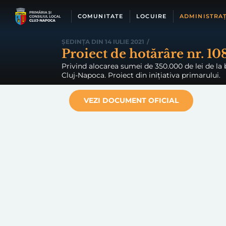
Skip
to
COMUNITATE
LOCUIRE
ADMINISTRAȚ
content
ȘEDINȚA DIN 14 IULIE 2021
/
Proiect de hotărâre nr. 10
Privind alocarea sumei de 350.000 de lei de la b
Cluj-Napoca. Proiect din inițiativa primarului.
VEZI DOCUMENT OFICIAL