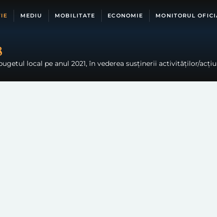
IE
MEDIU
MOBILITATE
ECONOMIE
MONITORUL OFICI
8
ugetul local pe anul 2021, în vederea susținerii activităților/acți