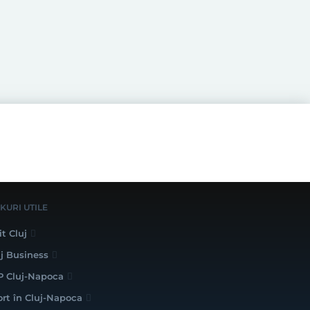
NKURI UTILE
it Cluj
uj Business
P Cluj-Napoca
ort în Cluj-Napoca