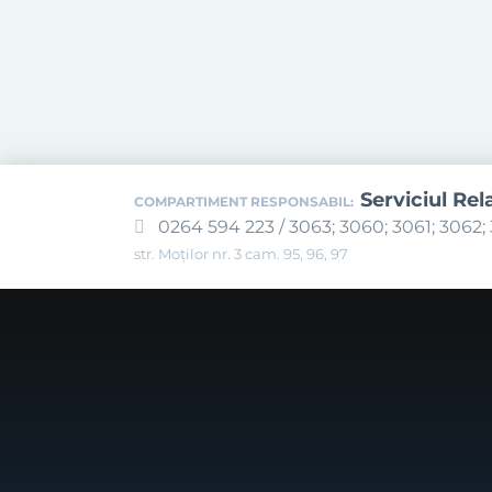
Serviciul Rel
COMPARTIMENT RESPONSABIL:
0264 594 223 / 3063; 3060; 3061; 3062; 
str. Moților nr. 3 cam. 95, 96, 97