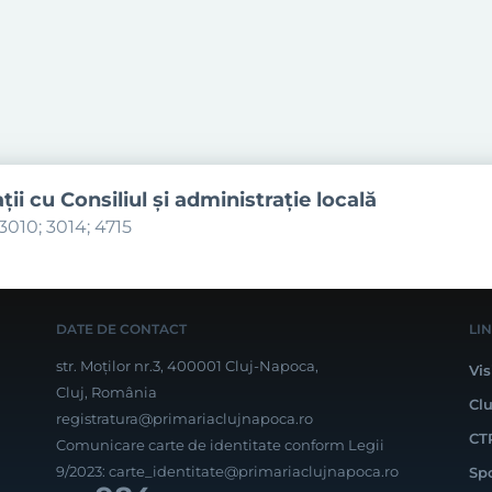
aţii cu Consiliul şi administraţie locală
3010; 3014; 4715
DATE DE CONTACT
LI
str. Moților nr.3, 400001 Cluj-Napoca,
Vis
Cluj, România
Cl
registratura@primariaclujnapoca.ro
CT
Comunicare carte de identitate conform Legii
9/2023:
carte_identitate@primariaclujnapoca.ro
Sp