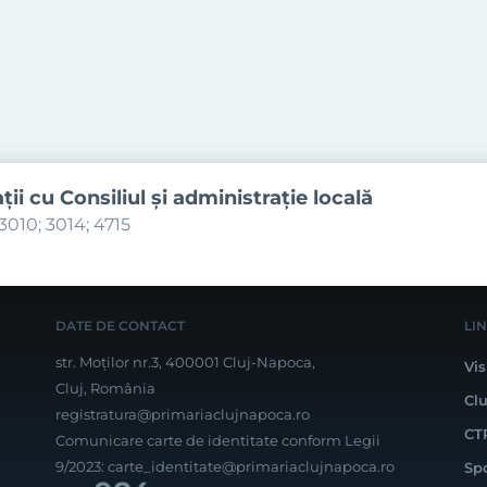
aţii cu Consiliul şi administraţie locală
3010; 3014; 4715
DATE DE CONTACT
LI
str. Moților nr.3, 400001 Cluj-Napoca,
Vis
Cluj, România
Cl
registratura@primariaclujnapoca.ro
CT
Comunicare carte de identitate conform Legii
9/2023:
carte_identitate@primariaclujnapoca.ro
Sp