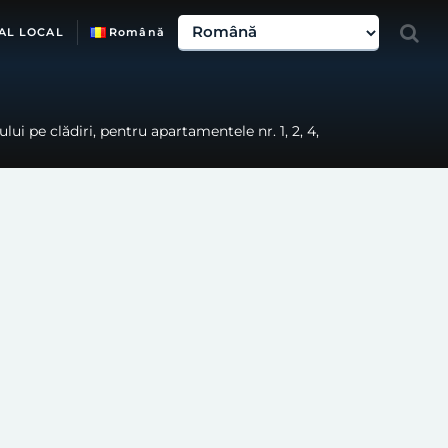
AL LOCAL
Română
ui pe clădiri, pentru apartamentele nr. 1, 2, 4,