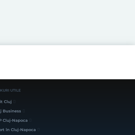
NKURI UTILE
it Cluj
uj Business
P Cluj-Napoca
ort în Cluj-Napoca