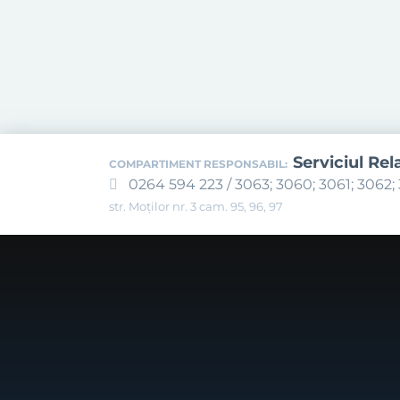
Serviciul Rel
COMPARTIMENT RESPONSABIL:
0264 594 223 / 3063; 3060; 3061; 3062; 
str. Moților nr. 3 cam. 95, 96, 97