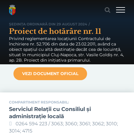
Skip
to
content
ȘEDINȚA ORDINARĂ DIN 29 AUGUST 2024
/
Proiect de hotărâre nr. 11
Privind reglementarea locațiunii Contractului de
închiriere nr. 52.706 din data de 23.02.2011, având ca
obiect spațiul cu altă destinație decât cea de locuință,
situat în municipiul Cluj-Napoca, str. Vasile Goldiș nr. 4,
ap. 2B. Proiect din inițiativa primarului.
VEZI DOCUMENT OFICIAL
COMPARTIMENT RESPONSABIL:
Serviciul Relaţii cu Consiliul şi
administraţie locală
0264 594 223 / 3063; 3060; 3061; 3062; 3010;
3014; 4715