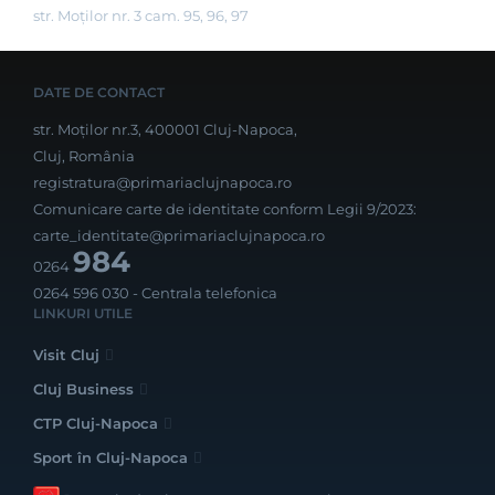
str. Moților nr. 3 cam. 95, 96, 97
DATE DE CONTACT
str. Moților nr.3, 400001 Cluj-Napoca,
Cluj, România
registratura@primariaclujnapoca.ro
Comunicare carte de identitate conform Legii 9/2023:
carte_identitate@primariaclujnapoca.ro
984
0264
0264 596 030
- Centrala telefonica
LINKURI UTILE
Visit Cluj
Cluj Business
CTP Cluj-Napoca
Sport în Cluj-Napoca