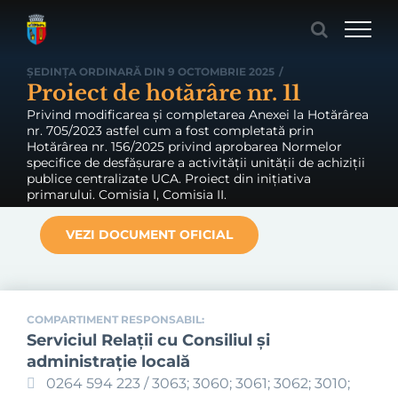
Skip
to
content
ȘEDINȚA ORDINARĂ DIN 9 OCTOMBRIE 2025
/
Proiect de hotărâre nr. 11
Privind modificarea și completarea Anexei la Hotărârea
nr. 705/2023 astfel cum a fost completată prin
Hotărârea nr. 156/2025 privind aprobarea Normelor
specifice de desfășurare a activității unității de achiziții
publice centralizate UCA. Proiect din inițiativa
primarului. Comisia I, Comisia II.
VEZI DOCUMENT OFICIAL
COMPARTIMENT RESPONSABIL:
Serviciul Relaţii cu Consiliul şi
administraţie locală
0264 594 223 / 3063; 3060; 3061; 3062; 3010;