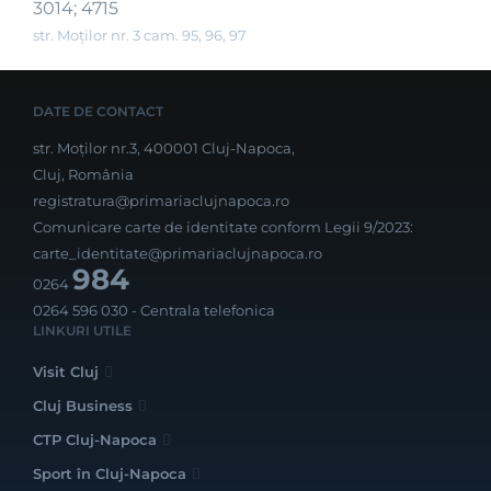
3014; 4715
str. Moților nr. 3 cam. 95, 96, 97
DATE DE CONTACT
str. Moților nr.3, 400001 Cluj-Napoca,
Cluj, România
registratura@primariaclujnapoca.ro
Comunicare carte de identitate conform Legii 9/2023:
carte_identitate@primariaclujnapoca.ro
984
0264
0264 596 030
- Centrala telefonica
LINKURI UTILE
Visit Cluj
Cluj Business
CTP Cluj-Napoca
Sport în Cluj-Napoca