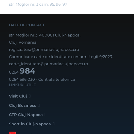
str. Moților nr. 3 cam. 95, 96, 97
DATE DE CONTACT
str. Moților nr.3, 400001 Cluj-Napoca,
Cluj, România
registratura@primariaclujnapoca.ro
Comunicare carte de identitate conform Legii 9/2023:
carte_identitate@primariaclujnapoca.ro
984
0264
0264 596 030
- Centrala telefonica
LINKURI UTILE
Visit Cluj
Cluj Business
CTP Cluj-Napoca
Sport în Cluj-Napoca