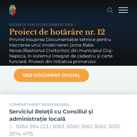
Skip
to
content
ȘEDINȚA DIN 10 DECEMBRIE 2019
/
Proiect de hotărâre nr. 12
Privind însușirea Documentației tehnice pentru
înscrierea unui imobil-teren (zona Baba
Novac/Bastionul Croitorilor) din municipiul Cluj-
Napoca, în sistemul integrat de cadastru și carte
funciară. Proiect din inițiativa primarului.
VEZI DOCUMENT OFICIAL
COMPARTIMENT RESPONSABIL:
Serviciul Relaţii cu Consiliul şi
administraţie locală
0264 594 223 / 3063; 3060; 3061; 3062; 3010;
3014; 4715