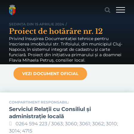
Skip
to
content
ȘEDINȚA DIN 15 APRILIE 2024
/
Proiect de hotărâre nr. 12
Privind însușirea Documentației tehnice pentru
înscrierea imobilului str. Trifoiului, din municipiul Cluj-
Napoca, în sistemul integrat de cadastru și carte
funciară. Proiect din inițiativa primarului și a doamnei
Flavia Mihaela Petruș, consilier local.
VEZI DOCUMENT OFICIAL
COMPARTIMENT RESPONSABIL:
Serviciul Relaţii cu Consiliul şi
administraţie locală
0264 594 223 / 3063; 3060; 3061; 3062; 3010;
3014; 4715