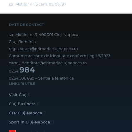
str. Moților nr. 3 cam. 95, 96, 97
DATE DE CONTACT
str. Moților nr.3, 400001 Cluj-Napoca,
Cluj, România
registratura@primariaclujnapoca.ro
Comunicare carte de identitate conform Legii 9/2023:
carte_identitate@primariaclujnapoca.ro
984
0264
0264 596 030
- Centrala telefonica
LINKURI UTILE
Visit Cluj
Cluj Business
CTP Cluj-Napoca
Sport în Cluj-Napoca