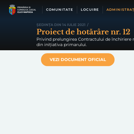
Skip
to
COMUNITATE
LOCUIRE
ADMINISTRAȚ
content
ȘEDINȚA DIN 14 IULIE 2021
/
Proiect de hotărâre nr. 12
Privind prelungirea Contractului de închiriere nr
din inițiativa primarului.
VEZI DOCUMENT OFICIAL