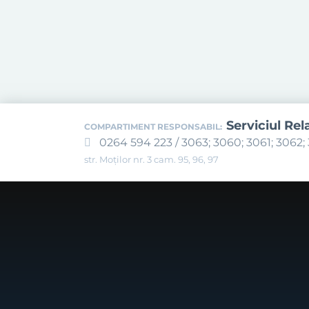
Serviciul Rel
COMPARTIMENT RESPONSABIL:
0264 594 223 / 3063; 3060; 3061; 3062; 
str. Moților nr. 3 cam. 95, 96, 97