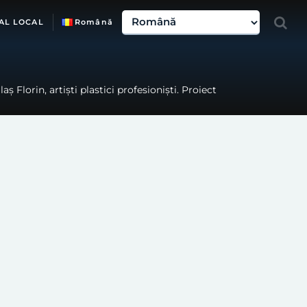
AL LOCAL
Română
ș Florin, artiști plastici profesioniști. Proiect