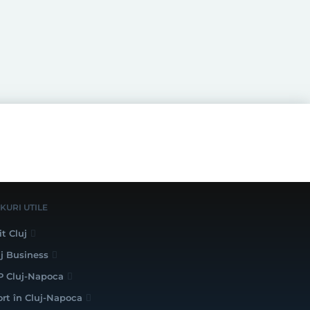
NKURI UTILE
it Cluj
uj Business
P Cluj-Napoca
ort în Cluj-Napoca