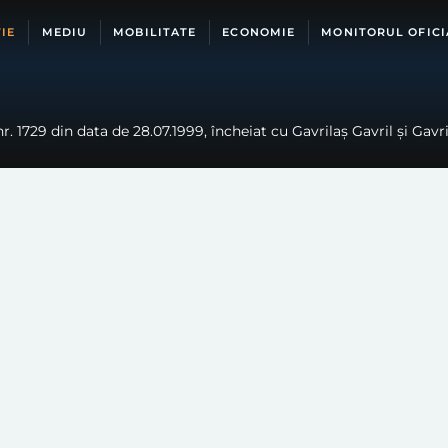
IE
MEDIU
MOBILITATE
ECONOMIE
MONITORUL OFICI
. 1729 din data de 28.07.1999, încheiat cu Gavrilaș Gavril și Gavrila