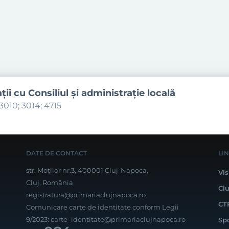
aţii cu Consiliul şi administraţie locală
3010; 3014; 4715
DATE DE CONTACT
LI
str. Moților nr.3, 400001 Cluj-Napoca,
Vis
Cluj, România
Cl
registratura@primariaclujnapoca.ro
CT
Comunicare carte de identitate conform Legii
9/2023:
carte_identitate@primariaclujnapoca.ro
Sp