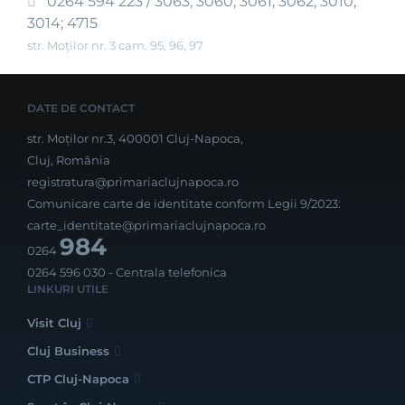
0264 594 223 / 3063; 3060; 3061; 3062; 3010;
3014; 4715
str. Moților nr. 3 cam. 95, 96, 97
DATE DE CONTACT
str. Moților nr.3, 400001 Cluj-Napoca,
Cluj, România
registratura@primariaclujnapoca.ro
Comunicare carte de identitate conform Legii 9/2023:
carte_identitate@primariaclujnapoca.ro
984
0264
0264 596 030
- Centrala telefonica
LINKURI UTILE
Visit Cluj
Cluj Business
CTP Cluj-Napoca