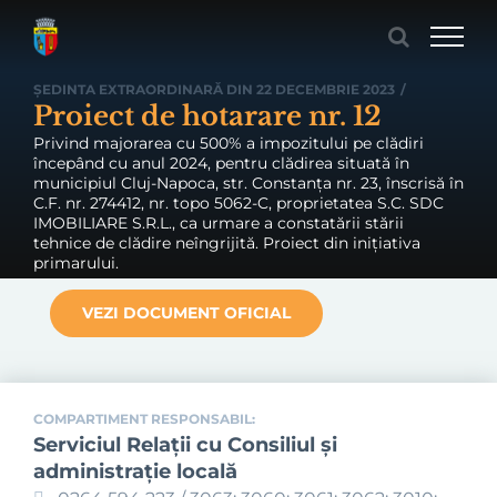
Skip
to
content
ȘEDINTA EXTRAORDINARĂ DIN 22 DECEMBRIE 2023
/
Proiect de hotarare nr. 12
Privind majorarea cu 500% a impozitului pe clădiri
începând cu anul 2024, pentru clădirea situată în
municipiul Cluj-Napoca, str. Constanța nr. 23, înscrisă în
C.F. nr. 274412, nr. topo 5062-C, proprietatea S.C. SDC
IMOBILIARE S.R.L., ca urmare a constatării stării
tehnice de clădire neîngrijită. Proiect din inițiativa
primarului.
VEZI DOCUMENT OFICIAL
COMPARTIMENT RESPONSABIL:
Serviciul Relaţii cu Consiliul şi
administraţie locală