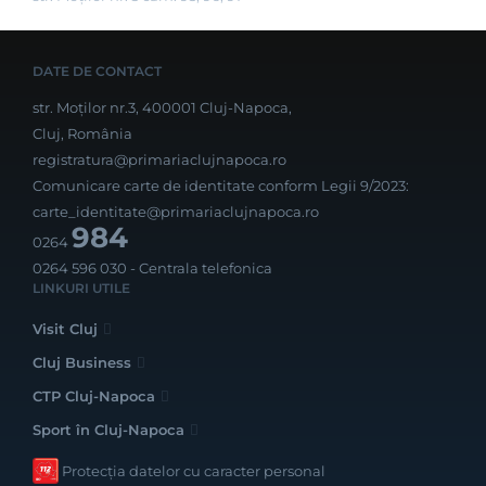
DATE DE CONTACT
str. Moților nr.3, 400001 Cluj-Napoca,
Cluj, România
registratura@primariaclujnapoca.ro
Comunicare carte de identitate conform Legii 9/2023:
carte_identitate@primariaclujnapoca.ro
984
0264
0264 596 030
- Centrala telefonica
LINKURI UTILE
Visit Cluj
Cluj Business
CTP Cluj-Napoca
Sport în Cluj-Napoca
Protecția datelor cu caracter personal