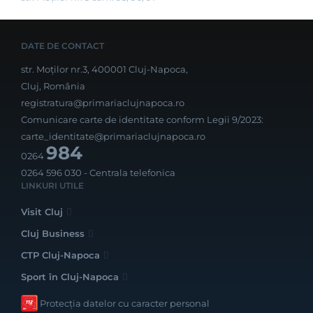
DATE DE CONTACT
str. Moților nr.3, 400001 Cluj-Napoca,
Cluj, România
registratura@primariaclujnapoca.ro
Comunicare carte de identitate conform Legii 9/2023:
carte_identitate@primariaclujnapoca.ro
984
0264
0264 596 030
- Centrala telefonica
LINKURI UTILE
Visit Cluj
Cluj Business
CTP Cluj-Napoca
Sport în Cluj-Napoca
Protecția datelor cu caracter personal