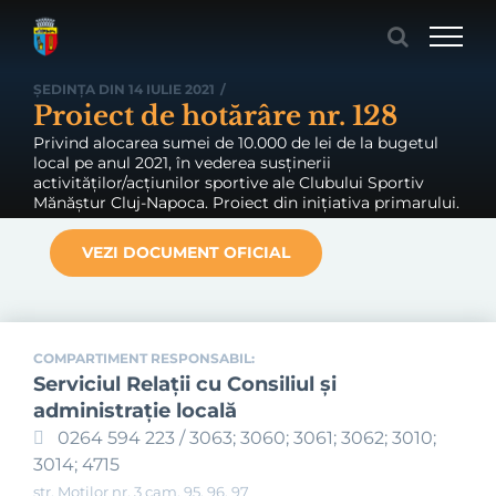
Skip
to
content
ȘEDINȚA DIN 14 IULIE 2021
/
Proiect de hotărâre nr. 128
Privind alocarea sumei de 10.000 de lei de la bugetul
local pe anul 2021, în vederea susținerii
activităților/acțiunilor sportive ale Clubului Sportiv
Mănăștur Cluj-Napoca. Proiect din inițiativa primarului.
VEZI DOCUMENT OFICIAL
COMPARTIMENT RESPONSABIL:
Serviciul Relaţii cu Consiliul şi
administraţie locală
0264 594 223 / 3063; 3060; 3061; 3062; 3010;
3014; 4715
str. Moților nr. 3 cam. 95, 96, 97