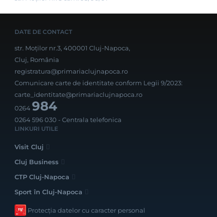
DATE DE CONTACT
str. Moților nr.3, 400001 Cluj-Napoca,
Cluj, România
registratura@primariaclujnapoca.ro
Comunicare carte de identitate conform Legii 9/2023:
carte_identitate@primariaclujnapoca.ro
984
0264
0264 596 030
- Centrala telefonica
LINKURI UTILE
Visit Cluj
Cluj Business
CTP Cluj-Napoca
Sport în Cluj-Napoca
Protecția datelor cu caracter personal