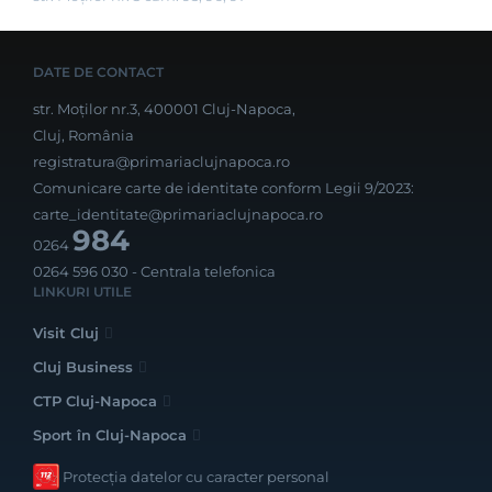
DATE DE CONTACT
str. Moților nr.3, 400001 Cluj-Napoca,
Cluj, România
registratura@primariaclujnapoca.ro
Comunicare carte de identitate conform Legii 9/2023:
carte_identitate@primariaclujnapoca.ro
984
0264
0264 596 030
- Centrala telefonica
LINKURI UTILE
Visit Cluj
Cluj Business
CTP Cluj-Napoca
Sport în Cluj-Napoca
Protecția datelor cu caracter personal