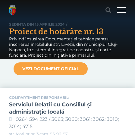
Skip
to
content
ȘEDINȚA DIN 15 APRILIE 2024
/
Proiect de hotărâre nr. 13
Privind însușirea Documentației tehnice pentru
înscrierea imobilului str. Livezii, din municipiul Cluj-
Napoca, în sistemul integrat de cadastru și carte
funciară. Proiect din inițiativa primarului.
VEZI DOCUMENT OFICIAL
COMPARTIMENT RESPONSABIL:
Serviciul Relaţii cu Consiliul şi
administraţie locală
0264 594 223 / 3063; 3060; 3061; 3062; 3010;
3014; 4715
str. Moților nr. 3 cam. 95, 96, 97