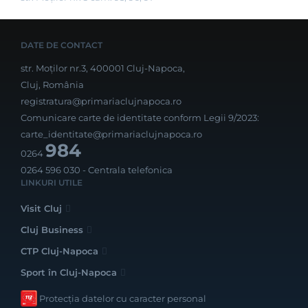
DATE DE CONTACT
str. Moților nr.3, 400001 Cluj-Napoca,
Cluj, România
registratura@primariaclujnapoca.ro
Comunicare carte de identitate conform Legii 9/2023:
carte_identitate@primariaclujnapoca.ro
984
0264
0264 596 030
- Centrala telefonica
LINKURI UTILE
Visit Cluj
Cluj Business
CTP Cluj-Napoca
Sport în Cluj-Napoca
Protecția datelor cu caracter personal