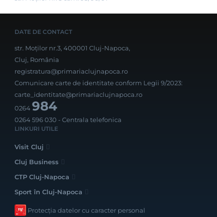
DATE DE CONTACT
str. Moților nr.3, 400001 Cluj-Napoca,
Cluj, România
registratura@primariaclujnapoca.ro
Comunicare carte de identitate conform Legii 9/2023:
carte_identitate@primariaclujnapoca.ro
984
0264
0264 596 030
- Centrala telefonica
LINKURI UTILE
Visit Cluj
Cluj Business
CTP Cluj-Napoca
Sport în Cluj-Napoca
Protecția datelor cu caracter personal