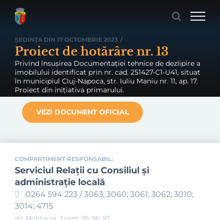
Skip
to
content
ȘEDINȚA DIN 17 OCTOMBRIE 2023
/
Proiect de hotărâre nr. 13
Privind însușirea Documentației tehnice de dezlipire a
imobilului identificat prin nr. cad. 251427-C1-U41, situat
în municipiul Cluj-Napoca, str. Iuliu Maniu nr. 11, ap. 17.
Proiect din inițiativa primarului.
VEZI DOCUMENT OFICIAL
COMPARTIMENT RESPONSABIL:
Serviciul Relaţii cu Consiliul şi
administraţie locală
0264 594 223 / 3063; 3060; 3061; 3062; 3010;
3014; 4715
str. Moților nr. 3 cam. 95, 96, 97