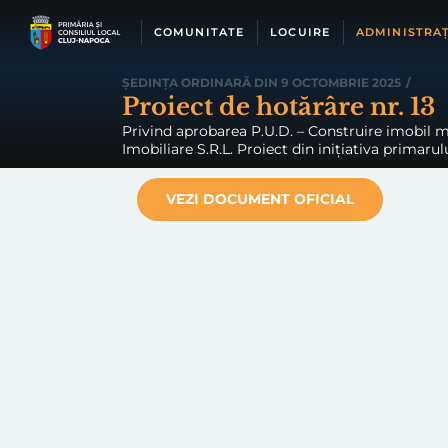
Skip
to
COMUNITATE
LOCUIRE
ADMINISTRAȚ
content
ȘEDINȚA ORDINARĂ DIN 9 OCTOMBRIE 2025
/
Proiect de hotărâre nr. 13
Privind aprobarea P.U.D. – Construire imobil mi
Imobiliare S.R.L. Proiect din inițiativa primarulu
VEZI DOCUMENT OFICIAL