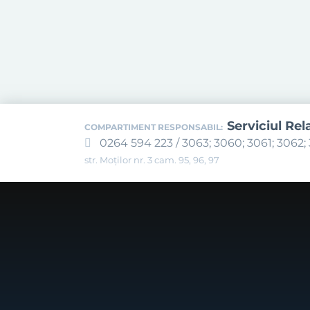
Serviciul Rel
COMPARTIMENT RESPONSABIL:
0264 594 223 / 3063; 3060; 3061; 3062; 
str. Moților nr. 3 cam. 95, 96, 97