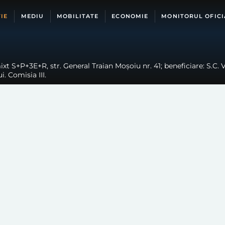
IE
MEDIU
MOBILITATE
ECONOMIE
MONITORUL OFICI
xt S+P+3E+R, str. General Traian Moșoiu nr. 41; beneficiare: S.C. 
i. Comisia III.