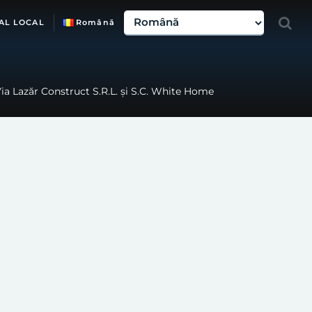
AL LOCAL
Română
Via Lazăr Construct S.R.L. și S.C. White Home