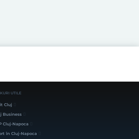
NKURI UTILE
it Cluj
uj Business
P Cluj-Napoca
ort în Cluj-Napoca