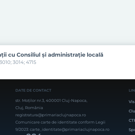
aţii cu Consiliul şi administraţie locală
3010; 3014; 4715
DATE DE CONTACT
LI
str. Moților nr.3, 400001 Cluj-Napoca,
Vis
Cluj, România
Cl
registratura@primariaclujnapoca.ro
CT
Comunicare carte de identitate conform Legii
9/2023:
carte_identitate@primariaclujnapoca.ro
Sp