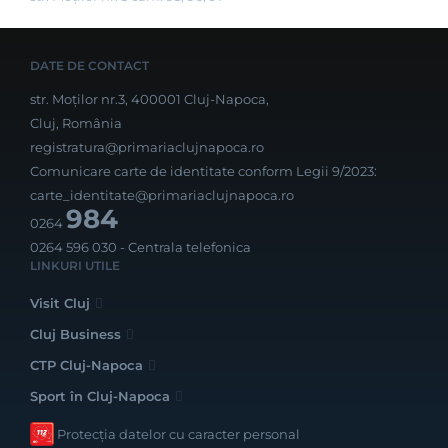
DATE DE CONTACT
str. Moților nr.3, 400001 Cluj-Napoca,
Cluj, România
registratura@primariaclujnapoca.ro
Comunicare carte de identitate conform Legii 9/2023:
carte_identitate@primariaclujnapoca.ro
984
0264
0264 596 030
- Centrala telefonica
LINKURI UTILE
Visit Cluj
Cluj Business
CTP Cluj-Napoca
Sport în Cluj-Napoca
Protecția datelor cu caracter personal