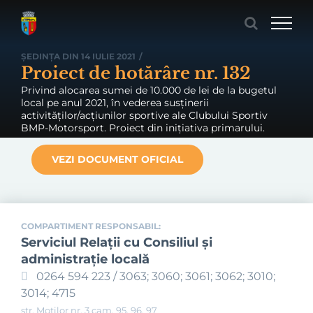
Skip
to
content
ȘEDINȚA DIN 14 IULIE 2021
/
Proiect de hotărâre nr. 132
Privind alocarea sumei de 10.000 de lei de la bugetul
local pe anul 2021, în vederea susținerii
activităților/acțiunilor sportive ale Clubului Sportiv
BMP-Motorsport. Proiect din inițiativa primarului.
VEZI DOCUMENT OFICIAL
COMPARTIMENT RESPONSABIL:
Serviciul Relaţii cu Consiliul şi
administraţie locală
0264 594 223 / 3063; 3060; 3061; 3062; 3010;
3014; 4715
str. Moților nr. 3 cam. 95, 96, 97