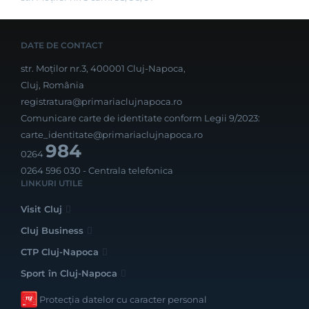
DATE DE CONTACT
str. Moților nr.3, 400001 Cluj-Napoca,
Cluj, România
registratura@primariaclujnapoca.ro
Comunicare carte de identitate conform Legii 9/2023:
carte_identitate@primariaclujnapoca.ro
984
0264
0264 596 030
- Centrala telefonica
LINKURI UTILE
Visit Cluj
Cluj Business
CTP Cluj-Napoca
Sport în Cluj-Napoca
Protecția datelor cu caracter personal