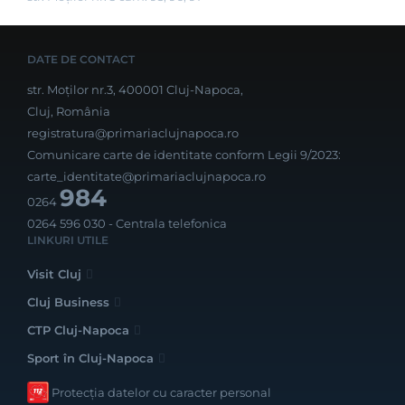
DATE DE CONTACT
str. Moților nr.3, 400001 Cluj-Napoca,
Cluj, România
registratura@primariaclujnapoca.ro
Comunicare carte de identitate conform Legii 9/2023:
carte_identitate@primariaclujnapoca.ro
984
0264
0264 596 030
- Centrala telefonica
LINKURI UTILE
Visit Cluj
Cluj Business
CTP Cluj-Napoca
Sport în Cluj-Napoca
Protecția datelor cu caracter personal