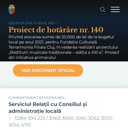
Skip
to
content
ȘEDINȚA DIN 14 IULIE 2021
/
Proiect de hotărâre nr. 140
Privind alocarea sumei de 20.000 de lei de la bugetul
local pe anul 2021, pentru Fundația Culturală
Terrarmonia Filiala Cluj, în vederea realizării proiectului
„Restituiri muzicale tradiționale – ediția a XXI-a”. Proiect
din inițiativa primarului.
VEZI DOCUMENT OFICIAL
COMPARTIMENT RESPONSABIL:
Serviciul Relaţii cu Consiliul şi
administraţie locală
0264 594 223 / 3063; 3060; 3061; 3062; 3010;
3014; 4715