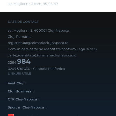
str. Moților nr. 3 cam. 95, 96, 97
DATE DE CONTACT
str. Moților nr.3, 400001 Cluj-Napoca,
Cluj, România
registratura@primariaclujnapoca.ro
Comunicare carte de identitate conform Legii 9/2023:
carte_identitate@primariaclujnapoca.ro
984
0264
0264 596 030
- Centrala telefonica
LINKURI UTILE
Visit Cluj
Cluj Business
CTP Cluj-Napoca
Sport în Cluj-Napoca