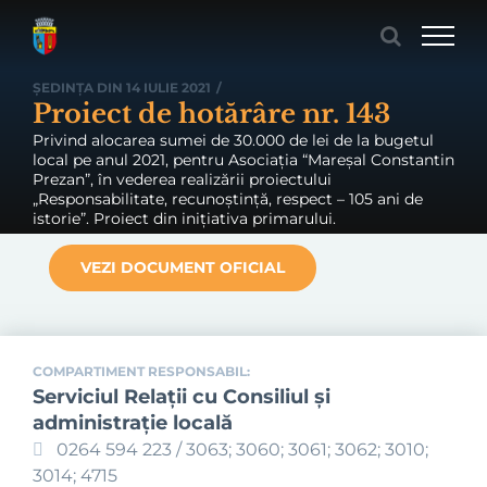
Skip
to
content
ȘEDINȚA DIN 14 IULIE 2021
/
Proiect de hotărâre nr. 143
Privind alocarea sumei de 30.000 de lei de la bugetul
local pe anul 2021, pentru Asociația “Mareșal Constantin
Prezan”, în vederea realizării proiectului
„Responsabilitate, recunoștință, respect – 105 ani de
istorie”. Proiect din inițiativa primarului.
VEZI DOCUMENT OFICIAL
COMPARTIMENT RESPONSABIL:
Serviciul Relaţii cu Consiliul şi
administraţie locală
0264 594 223 / 3063; 3060; 3061; 3062; 3010;
3014; 4715