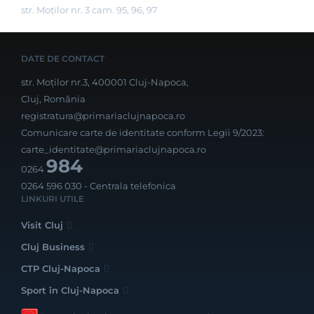
str. Moților nr. 3 cam. 95, 96, 97
DATE DE CONTACT
str. Moților nr.3, 400001 Cluj-Napoca,
Cluj, România
registratura@primariaclujnapoca.ro
Comunicare carte de identitate conform Legii 9/2023:
carte_identitate@primariaclujnapoca.ro
984
0264
0264 596 030
- Centrala telefonica
LINKURI UTILE
Visit Cluj
Cluj Business
CTP Cluj-Napoca
Sport în Cluj-Napoca