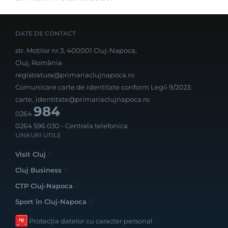
DATE DE CONTACT
str. Moților nr.3, 400001 Cluj-Napoca,
Cluj, România
registratura@primariaclujnapoca.ro
Comunicare carte de identitate conform Legii 9/2023:
carte_identitate@primariaclujnapoca.ro
984
0264
0264 596 030
- Centrala telefonica
LINKURI UTILE
Visit Cluj
Cluj Business
CTP Cluj-Napoca
Sport în Cluj-Napoca
Protecția datelor cu caracter personal