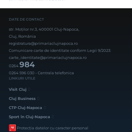
DATE DE CONTACT
str. Moților nr.3, 400001 Cluj-Napoca,
Cluj, România
registratura@primariaclujnapoca.ro
Comunicare carte de identitate conform Legii 9/2023:
carte_identitate@primariaclujnapoca.ro
984
0264
0264 596 030
- Centrala telefonica
LINKURI UTILE
Visit Cluj
Cluj Business
CTP Cluj-Napoca
Sport în Cluj-Napoca
Protecția datelor cu caracter personal