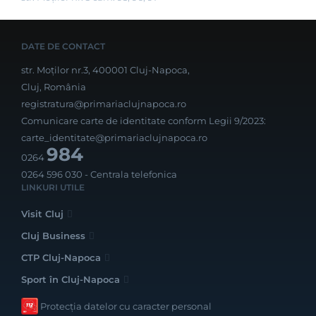
DATE DE CONTACT
str. Moților nr.3, 400001 Cluj-Napoca,
Cluj, România
registratura@primariaclujnapoca.ro
Comunicare carte de identitate conform Legii 9/2023:
carte_identitate@primariaclujnapoca.ro
984
0264
0264 596 030
- Centrala telefonica
LINKURI UTILE
Visit Cluj
Cluj Business
CTP Cluj-Napoca
Sport în Cluj-Napoca
Protecția datelor cu caracter personal