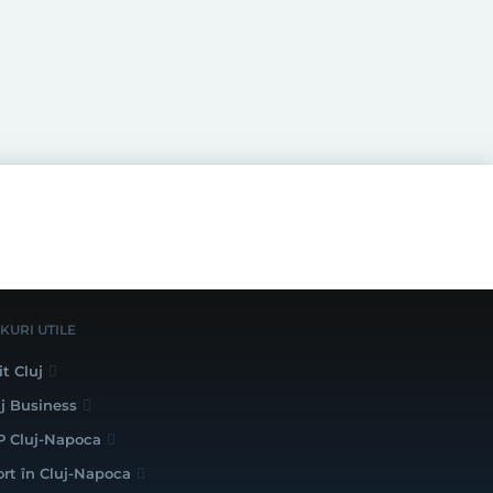
NKURI UTILE
it Cluj
uj Business
P Cluj-Napoca
ort în Cluj-Napoca