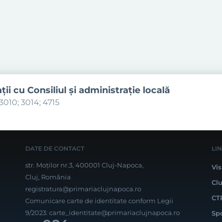
aţii cu Consiliul şi administraţie locală
3010; 3014; 4715
DATE DE CONTACT
LI
str. Moților nr.3, 400001 Cluj-Napoca,
Vis
Cluj, România
Cl
registratura@primariaclujnapoca.ro
CT
Comunicare carte de identitate conform Legii
9/2023:
carte_identitate@primariaclujnapoca.ro
Sp