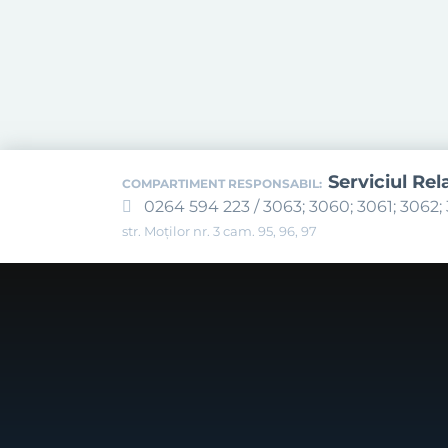
Serviciul Rel
COMPARTIMENT RESPONSABIL:
0264 594 223 / 3063; 3060; 3061; 3062; 
str. Moților nr. 3 cam. 95, 96, 97