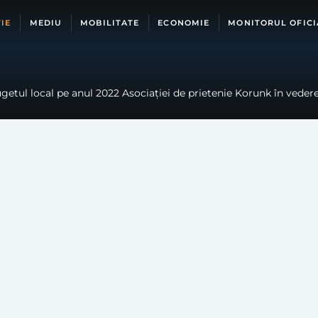
IE
MEDIU
MOBILITATE
ECONOMIE
MONITORUL OFICI
bugetul local pe anul 2022 Asociației de prietenie Korunk în vede