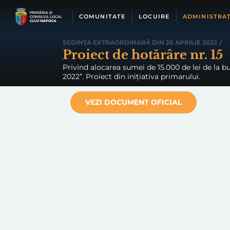
Skip
to
COMUNITATE
LOCUIRE
ADMINISTRAȚ
content
ȘEDINȚA EXTRAORDINARĂ DIN 26 APRILIE 2022
/
Proiect de hotărâre nr. 15
Privind alocarea sumei de 15.000 de lei de la 
2022”. Proiect din inițiativa primarului.
VEZI DOCUMENT OFICIAL