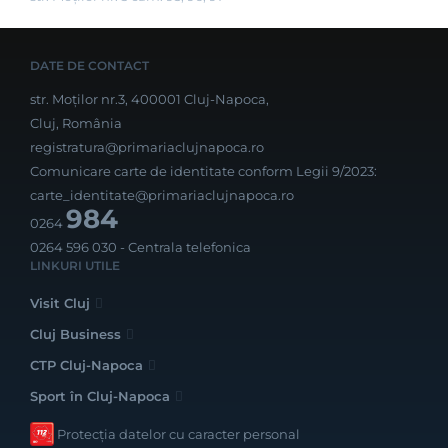
DATE DE CONTACT
str. Moților nr.3, 400001 Cluj-Napoca,
Cluj, România
registratura@primariaclujnapoca.ro
Comunicare carte de identitate conform Legii 9/2023:
carte_identitate@primariaclujnapoca.ro
984
0264
0264 596 030
- Centrala telefonica
LINKURI UTILE
Visit Cluj
Cluj Business
CTP Cluj-Napoca
Sport în Cluj-Napoca
Protecția datelor cu caracter personal