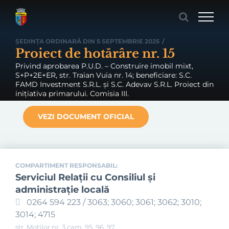
Skip
to
content
ȘEDINȚA ORDINARĂ DIN 5 SEPTEMBRIE 2025
/
Proiect de hotărâre nr. 15
Privind aprobarea P.U.D. – Construire imobil mixt,
S+P+2E+ER, str. Traian Vuia nr. 14; beneficiare: S.C.
FAMD Investment S.R.L. și S.C. Adevav S.R.L. Proiect din
inițiativa primarului. Comisia III.
VEZI DOCUMENT OFICIAL
COMPARTIMENT RESPONSABIL:
Serviciul Relaţii cu Consiliul şi
administraţie locală
0264 594 223 / 3063; 3060; 3061; 3062; 3010;
3014; 4715
str. Moților nr. 3 cam. 95, 96, 97