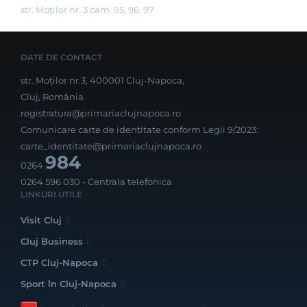
str. Moților nr. 3 cam. 95, 96, 97
DATE DE CONTACT
str. Moților nr.3, 400001 Cluj-Napoca,
Cluj, România
registratura@primariaclujnapoca.ro
Comunicare carte de identitate conform Legii 9/2023:
carte_identitate@primariaclujnapoca.ro
984
0264
0264 596 030
- Centrala telefonica
LINKURI UTILE
Visit Cluj
Cluj Business
CTP Cluj-Napoca
Sport în Cluj-Napoca