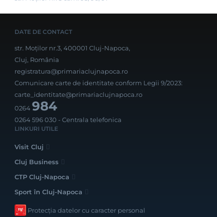
DATE DE CONTACT
str. Moților nr.3, 400001 Cluj-Napoca,
Cluj, România
registratura@primariaclujnapoca.ro
Comunicare carte de identitate conform Legii 9/2023:
carte_identitate@primariaclujnapoca.ro
984
0264
0264 596 030
- Centrala telefonica
LINKURI UTILE
Visit Cluj
Cluj Business
CTP Cluj-Napoca
Sport în Cluj-Napoca
Protecția datelor cu caracter personal