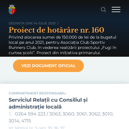
Skip
to
content
ȘEDINȚA DIN 14 IULIE 2021
/
Proiect de hotărâre nr. 160
Privind alocarea sumei de 150.000 de lei de la bugetul
local pe anul 2021, pentru Asociația Club Sportiv
Runners Club, în vederea realizării proiectului „Fugi în
curtea școlii”. Proiect din inițiativa primarului.
VEZI DOCUMENT OFICIAL
COMPARTIMENT RESPONSABIL:
Serviciul Relaţii cu Consiliul şi
administraţie locală
0264 594 223 / 3063; 3060; 3061; 3062; 3010;
3014; 4715
str. Moților nr. 3 cam. 95, 96, 97