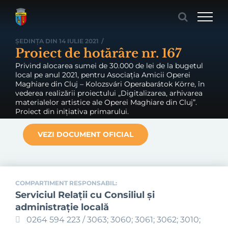
Skip
to
content
ȘEDINȚA DIN 14 IULIE 2021
/
Proiect de hotărâre nr. 167
Privind alocarea sumei de 30.000 de lei de la bugetul
local pe anul 2021, pentru Asociația Amicii Operei
Maghiare din Cluj – Kolozsvári Operabarátok Körre, în
vederea realizării proiectului „Digitalizarea, arhivarea
materialelor artistice ale Operei Maghiare din Cluj”.
Proiect din inițiativa primarului.
VEZI DOCUMENT OFICIAL
COMPARTIMENT RESPONSABIL:
Serviciul Relaţii cu Consiliul şi
administraţie locală
0264 594 223 / 3063; 3060; 3061; 3062; 3010;