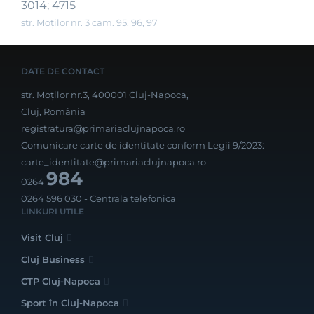
3014; 4715
str. Moților nr. 3 cam. 95, 96, 97
DATE DE CONTACT
str. Moților nr.3, 400001 Cluj-Napoca,
Cluj, România
registratura@primariaclujnapoca.ro
Comunicare carte de identitate conform Legii 9/2023:
carte_identitate@primariaclujnapoca.ro
984
0264
0264 596 030
- Centrala telefonica
LINKURI UTILE
Visit Cluj
Cluj Business
CTP Cluj-Napoca
Sport în Cluj-Napoca