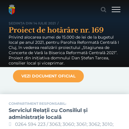
Skip
to
content
ȘEDINȚA DIN 14 IULIE 2021
/
Proiect de hotărâre nr. 169
Privind alocarea sumei de 15.000 de lei de la bugetul
local pe anul 2021, pentru Parohia Reformată Centrală I
Cluj, în vederea realizării proiectului „Stagiunea de
Concerte de Vară la Biserica Reformată Centrală 2021”.
Proiect din inițiativa domnului Dan Ștefan Tarcea,
consilier local și viceprimar.
VEZI DOCUMENT OFICIAL
COMPARTIMENT RESPONSABIL:
Serviciul Relaţii cu Consiliul şi
administraţie locală
0264 594 223 / 3063; 3060; 3061; 3062; 3010;