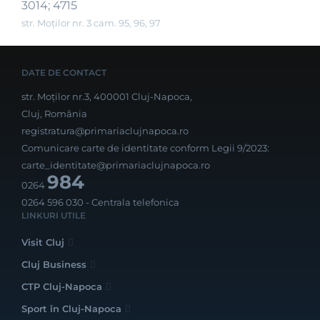
3014; 4715
str. Moților nr. 3 cam. 95, 96, 97
DATE DE CONTACT
str. Moților nr.3, 400001 Cluj-Napoca,
Cluj, România
registratura@primariaclujnapoca.ro
Comunicare carte de identitate conform Legii 9/2023:
carte_identitate@primariaclujnapoca.ro
984
0264
0264 596 030
- Centrala telefonica
LINKURI UTILE
Visit Cluj
Cluj Business
CTP Cluj-Napoca
Sport în Cluj-Napoca