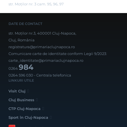
str. Moților nr. 3 cam. 95, 96, 97
DATE DE CONTACT
str. Moților nr.3, 400001 Cluj-Napoca,
Cluj, România
registratura@primariaclujnapoca.ro
Comunicare carte de identitate conform Legii 9/2023:
carte_identitate@primariaclujnapoca.ro
984
0264
0264 596 030
- Centrala telefonica
LINKURI UTILE
Visit Cluj
Cluj Business
CTP Cluj-Napoca
Sport în Cluj-Napoca