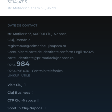
3014; 4715
str. Moților nr. 3 cam. 95, 96, 97
DATE DE CONTACT
str. Moților nr.3, 400001 Cluj-Napoca,
Cluj, România
registratura@primariaclujnapoca.ro
Comunicare carte de identitate conform Legii 9/2023:
carte_identitate@primariaclujnapoca.ro
984
0264
0264 596 030
- Centrala telefonica
LINKURI UTILE
Visit Cluj
Cluj Business
CTP Cluj-Napoca
Sport în Cluj-Napoca