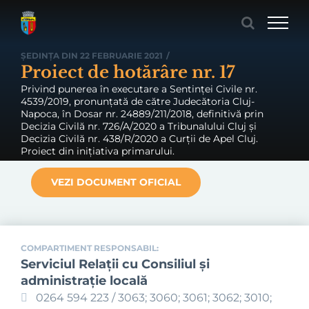
Skip
to
content
ȘEDINȚA DIN 22 FEBRUARIE 2021
/
Proiect de hotărâre nr. 17
Privind punerea în executare a Sentinței Civile nr.
4539/2019, pronunțată de către Judecătoria Cluj-
Napoca, în Dosar nr. 24889/211/2018, definitivă prin
Decizia Civilă nr. 726/A/2020 a Tribunalului Cluj și
Decizia Civilă nr. 438/R/2020 a Curții de Apel Cluj.
Proiect din inițiativa primarului.
VEZI DOCUMENT OFICIAL
COMPARTIMENT RESPONSABIL:
Serviciul Relaţii cu Consiliul şi
administraţie locală
0264 594 223 / 3063; 3060; 3061; 3062; 3010;