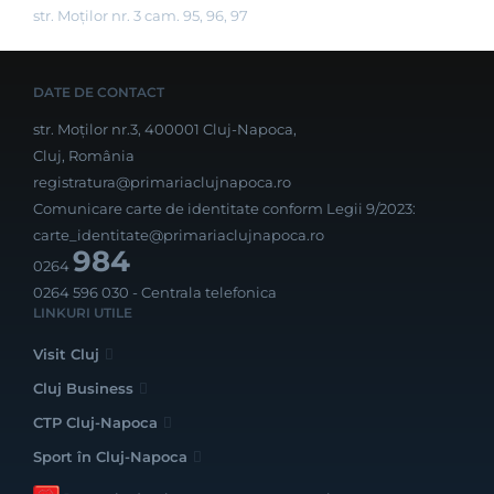
str. Moților nr. 3 cam. 95, 96, 97
DATE DE CONTACT
str. Moților nr.3, 400001 Cluj-Napoca,
Cluj, România
registratura@primariaclujnapoca.ro
Comunicare carte de identitate conform Legii 9/2023:
carte_identitate@primariaclujnapoca.ro
984
0264
0264 596 030
- Centrala telefonica
LINKURI UTILE
Visit Cluj
Cluj Business
CTP Cluj-Napoca
Sport în Cluj-Napoca