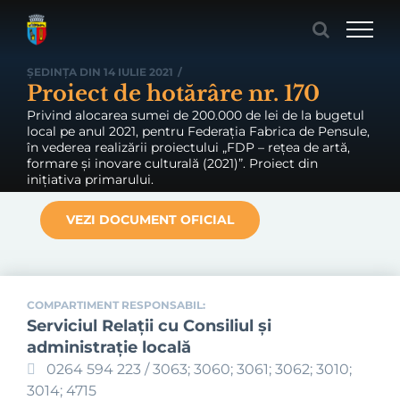
Skip
to
content
ȘEDINȚA DIN 14 IULIE 2021
/
Proiect de hotărâre nr. 170
Privind alocarea sumei de 200.000 de lei de la bugetul
local pe anul 2021, pentru Federația Fabrica de Pensule,
în vederea realizării proiectului „FDP – rețea de artă,
formare și inovare culturală (2021)”. Proiect din
inițiativa primarului.
VEZI DOCUMENT OFICIAL
COMPARTIMENT RESPONSABIL:
Serviciul Relaţii cu Consiliul şi
administraţie locală
0264 594 223 / 3063; 3060; 3061; 3062; 3010;
3014; 4715