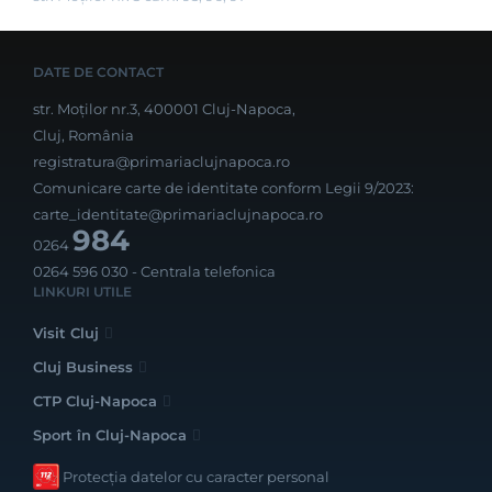
DATE DE CONTACT
str. Moților nr.3, 400001 Cluj-Napoca,
Cluj, România
registratura@primariaclujnapoca.ro
Comunicare carte de identitate conform Legii 9/2023:
carte_identitate@primariaclujnapoca.ro
984
0264
0264 596 030
- Centrala telefonica
LINKURI UTILE
Visit Cluj
Cluj Business
CTP Cluj-Napoca
Sport în Cluj-Napoca
Protecția datelor cu caracter personal