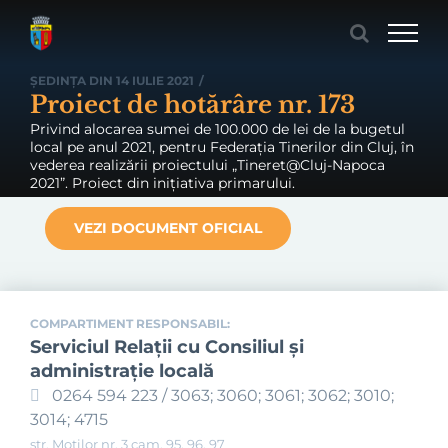
Skip
to
content
ȘEDINȚA DIN 14 IULIE 2021
/
Proiect de hotărâre nr. 173
Privind alocarea sumei de 100.000 de lei de la bugetul
local pe anul 2021, pentru Federația Tinerilor din Cluj, în
vederea realizării proiectului „Tineret@Cluj-Napoca
2021”. Proiect din inițiativa primarului.
VEZI DOCUMENT OFICIAL
COMPARTIMENT RESPONSABIL:
Serviciul Relaţii cu Consiliul şi
administraţie locală
0264 594 223 / 3063; 3060; 3061; 3062; 3010;
3014; 4715
str. Moților nr. 3 cam. 95, 96, 97