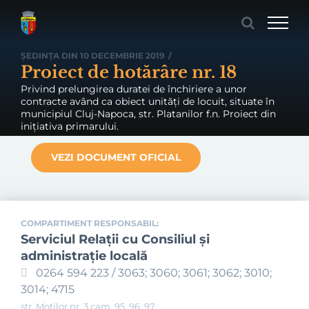
Skip
to
content
ȘEDINȚA DIN 10 DECEMBRIE 2019
/
Proiect de hotărâre nr. 18
Privind prelungirea duratei de închiriere a unor
contracte având ca obiect unități de locuit, situate în
municipiul Cluj-Napoca, str. Platanilor f.n. Proiect din
inițiativa primarului.
VEZI DOCUMENT OFICIAL
COMPARTIMENT RESPONSABIL:
Serviciul Relaţii cu Consiliul şi
administraţie locală
0264 594 223 / 3063; 3060; 3061; 3062; 3010;
3014; 4715
str. Moților nr. 3 cam. 95, 96, 97