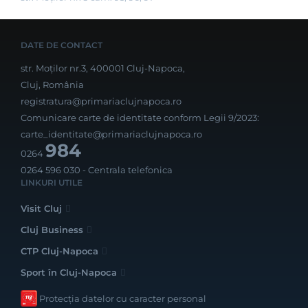
DATE DE CONTACT
str. Moților nr.3, 400001 Cluj-Napoca,
Cluj, România
registratura@primariaclujnapoca.ro
Comunicare carte de identitate conform Legii 9/2023:
carte_identitate@primariaclujnapoca.ro
984
0264
0264 596 030
- Centrala telefonica
LINKURI UTILE
Visit Cluj
Cluj Business
CTP Cluj-Napoca
Sport în Cluj-Napoca
Protecția datelor cu caracter personal