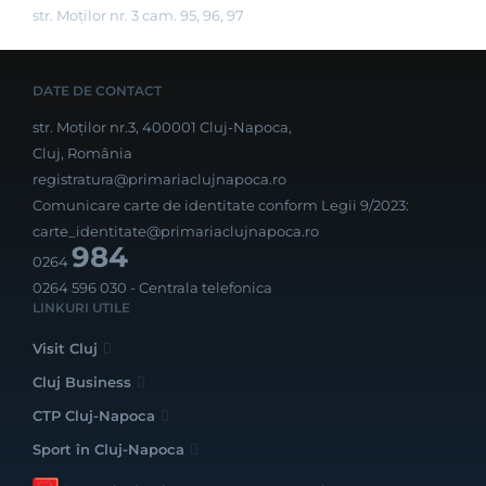
str. Moților nr. 3 cam. 95, 96, 97
DATE DE CONTACT
str. Moților nr.3, 400001 Cluj-Napoca,
Cluj, România
registratura@primariaclujnapoca.ro
Comunicare carte de identitate conform Legii 9/2023:
carte_identitate@primariaclujnapoca.ro
984
0264
0264 596 030
- Centrala telefonica
LINKURI UTILE
Visit Cluj
Cluj Business
CTP Cluj-Napoca
Sport în Cluj-Napoca