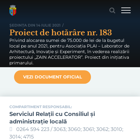
Skip
to
content
ȘEDINȚA DIN 14 IULIE 2021
/
Proiect de hotărâre nr. 183
Privind alocarea sumei de 75.000 de lei de la bugetul
local pe anul 2021, pentru Asociația PLAI – Laborator de
Arhitectură, Inovație și Experiment, în vederea realizării
proiectului „ZAIN ACCELERATOR”. Proiect din inițiativa
primarului.
VEZI DOCUMENT OFICIAL
COMPARTIMENT RESPONSABIL:
Serviciul Relaţii cu Consiliul şi
administraţie locală
0264 594 223 / 3063; 3060; 3061; 3062; 3010;
3014; 4715