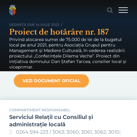
Skip
to
content
ȘEDINȚA DIN 14 IULIE 2021
/
Proiect de hotărâre nr. 187
Privind alocarea sumei de 75.000 de lei de la bugetul
local pe anul 2021, pentru Asociația Grupul pentru
Management și Mediere Culturală, în vederea realizării
proiectului „Conferințele Dilema Veche”. Proiect din
inițiativa domnului Dan Ștefan Tarcea, consilier local și
viceprimar.
VEZI DOCUMENT OFICIAL
COMPARTIMENT RESPONSABIL:
Serviciul Relaţii cu Consiliul şi
administraţie locală
0264 594 223 / 3063; 3060; 3061; 3062; 3010;