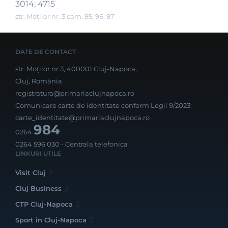
3014; 4715
str. Moților nr. 3 cam. 95, 96, 97
DATE DE CONTACT
str. Moților nr.3, 400001 Cluj-Napoca,
Cluj, România
registratura@primariaclujnapoca.ro
Comunicare carte de identitate conform Legii 9/2023:
carte_identitate@primariaclujnapoca.ro
984
0264
0264 596 030
- Centrala telefonica
LINKURI UTILE
Visit Cluj
Cluj Business
CTP Cluj-Napoca
Sport în Cluj-Napoca