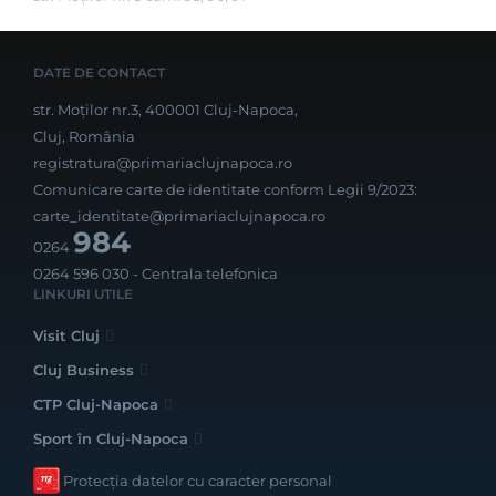
DATE DE CONTACT
str. Moților nr.3, 400001 Cluj-Napoca,
Cluj, România
registratura@primariaclujnapoca.ro
Comunicare carte de identitate conform Legii 9/2023:
carte_identitate@primariaclujnapoca.ro
984
0264
0264 596 030
- Centrala telefonica
LINKURI UTILE
Visit Cluj
Cluj Business
CTP Cluj-Napoca
Sport în Cluj-Napoca
Protecția datelor cu caracter personal