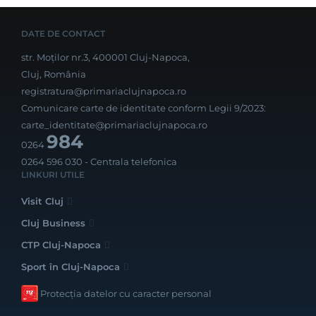
DATE DE CONTACT
str. Moților nr.3, 400001 Cluj-Napoca,
Cluj, România
registratura@primariaclujnapoca.ro
Comunicare carte de identitate conform Legii 9/2023:
carte_identitate@primariaclujnapoca.ro
984
0264
0264 596 030
- Centrala telefonica
LINKURI UTILE
Visit Cluj
Cluj Business
CTP Cluj-Napoca
Sport în Cluj-Napoca
Protecția datelor cu caracter personal