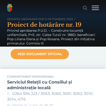
Skip
to
content
ȘEDINȚA ORDINARĂ DIN 9 OCTOMBRIE 2025
/
Proiect de hotărâre nr. 19
Privind aprobarea P.U.D. – Construire locuință
unifamilială, P+E, str. Calea Turzii nr. 188D; beneficiari:
Pop Liliana Elena și Pop Roxana. Proiect din inițiativa
primarului. Comisia III.
VEZI DOCUMENT OFICIAL
COMPARTIMENT RESPONSABIL:
Serviciul Relaţii cu Consiliul şi
administraţie locală
0264 594 223 / 3063; 3060; 3061; 3062; 3010;
3014; 4715
str. Moților nr. 3 cam. 95, 96, 97