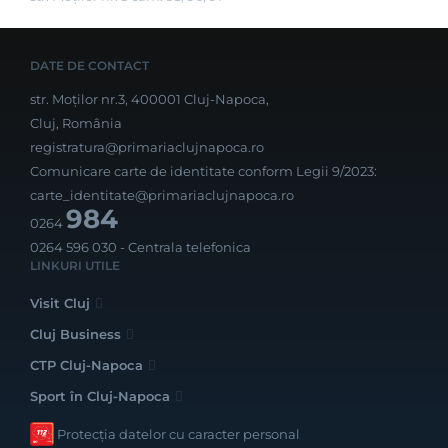
DATE DE CONTACT
str. Moților nr.3, 400001 Cluj-Napoca,
Cluj, România
registratura@primariaclujnapoca.ro
Comunicare carte de identitate conform Legii 9/2023:
carte_identitate@primariaclujnapoca.ro
984
0264
0264 596 030
- Centrala telefonica
LINKURI UTILE
Visit Cluj
Cluj Business
CTP Cluj-Napoca
Sport în Cluj-Napoca
Protecția datelor cu caracter personal