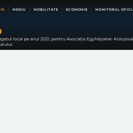
IE
MEDIU
MOBILITATE
ECONOMIE
MONITORUL OFICI
0
ugetul local pe anul 2021, pentru Asociația Egyházzene- Kolozsvár,
arului.