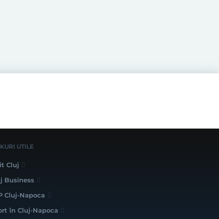
NKURI UTILE
it Cluj
uj Business
P Cluj-Napoca
ort în Cluj-Napoca