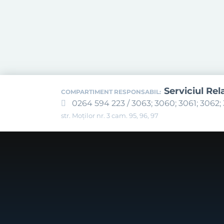
Serviciul Rel
COMPARTIMENT RESPONSABIL:
0264 594 223 / 3063; 3060; 3061; 3062; 
str. Moților nr. 3 cam. 95, 96, 97