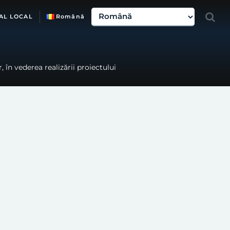
AL LOCAL
Română
 în vederea realizării proiectului