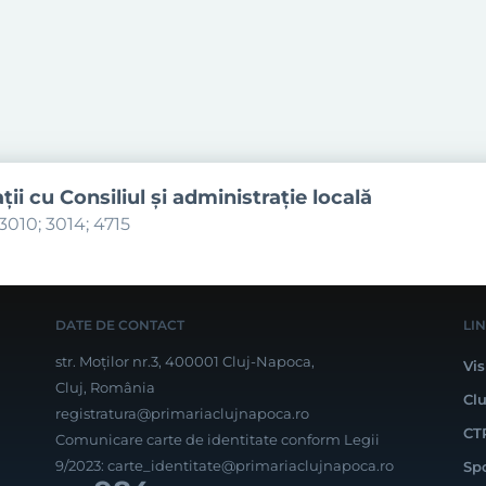
aţii cu Consiliul şi administraţie locală
3010; 3014; 4715
DATE DE CONTACT
LI
str. Moților nr.3, 400001 Cluj-Napoca,
Vis
Cluj, România
Cl
registratura@primariaclujnapoca.ro
CT
Comunicare carte de identitate conform Legii
9/2023:
carte_identitate@primariaclujnapoca.ro
Sp