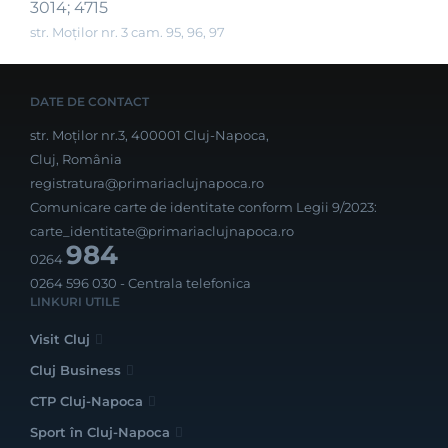
3014; 4715
str. Moților nr. 3 cam. 95, 96, 97
DATE DE CONTACT
str. Moților nr.3, 400001 Cluj-Napoca,
Cluj, România
registratura@primariaclujnapoca.ro
Comunicare carte de identitate conform Legii 9/2023:
carte_identitate@primariaclujnapoca.ro
984
0264
0264 596 030
- Centrala telefonica
LINKURI UTILE
Visit Cluj
Cluj Business
CTP Cluj-Napoca
Sport în Cluj-Napoca