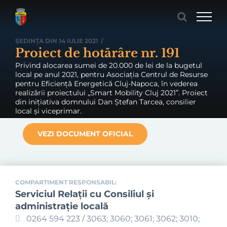
Skip
to
content
ȘEDINȚA DIN 14 IULIE 2021
/
Proiect de hotărâre nr. 191
Privind alocarea sumei de 20.000 de lei de la bugetul
local pe anul 2021, pentru Asociația Centrul de Resurse
pentru Eficiență Energetică Cluj-Napoca, în vederea
realizării proiectului „Smart Mobility Cluj 2021”. Proiect
din inițiativa domnului Dan Ștefan Tarcea, consilier
local și viceprimar.
VEZI DOCUMENT OFICIAL
COMPARTIMENT RESPONSABIL:
Serviciul Relaţii cu Consiliul şi
administraţie locală
0264 594 223 / 3063; 3060; 3061; 3062; 3010;