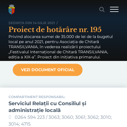
Skip
to
content
ȘEDINȚA DIN 14 IULIE 2021
/
Proiect de hotărâre nr. 195
Privind alocarea sumei de 35.000 de lei de la bugetul
local pe anul 2021, pentru Asociația de Chitară
TRANSILVANIA, în vederea realizării proiectului
„Festivalul Internațional de Chitară TRANSILVANIA,
ediția a XIX-a”. Proiect din inițiativa primarului.
VEZI DOCUMENT OFICIAL
COMPARTIMENT RESPONSABIL:
Serviciul Relaţii cu Consiliul şi
administraţie locală
0264 594 223 / 3063; 3060; 3061; 3062; 3010;
3014; 4715