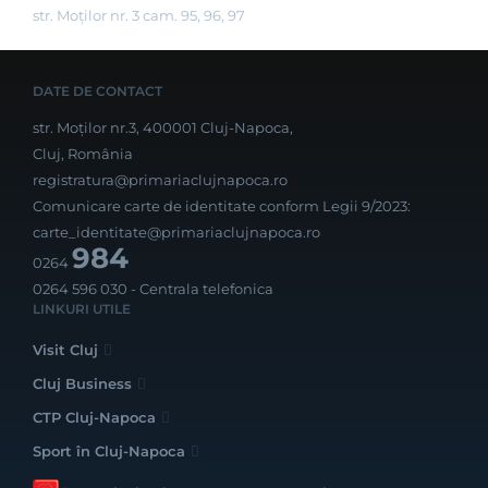
str. Moților nr. 3 cam. 95, 96, 97
DATE DE CONTACT
str. Moților nr.3, 400001 Cluj-Napoca,
Cluj, România
registratura@primariaclujnapoca.ro
Comunicare carte de identitate conform Legii 9/2023:
carte_identitate@primariaclujnapoca.ro
984
0264
0264 596 030
- Centrala telefonica
LINKURI UTILE
Visit Cluj
Cluj Business
CTP Cluj-Napoca
Sport în Cluj-Napoca