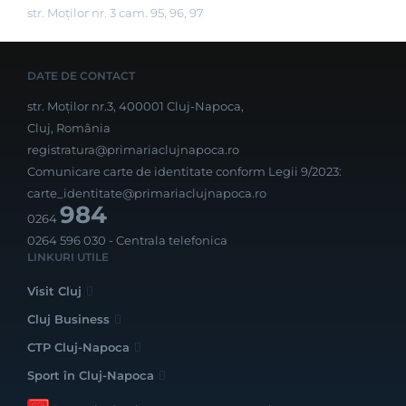
str. Moților nr. 3 cam. 95, 96, 97
DATE DE CONTACT
str. Moților nr.3, 400001 Cluj-Napoca,
Cluj, România
registratura@primariaclujnapoca.ro
Comunicare carte de identitate conform Legii 9/2023:
carte_identitate@primariaclujnapoca.ro
984
0264
0264 596 030
- Centrala telefonica
LINKURI UTILE
Visit Cluj
Cluj Business
CTP Cluj-Napoca
Sport în Cluj-Napoca