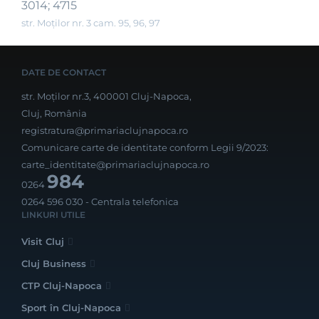
3014; 4715
str. Moților nr. 3 cam. 95, 96, 97
DATE DE CONTACT
str. Moților nr.3, 400001 Cluj-Napoca,
Cluj, România
registratura@primariaclujnapoca.ro
Comunicare carte de identitate conform Legii 9/2023:
carte_identitate@primariaclujnapoca.ro
984
0264
0264 596 030
- Centrala telefonica
LINKURI UTILE
Visit Cluj
Cluj Business
CTP Cluj-Napoca
Sport în Cluj-Napoca