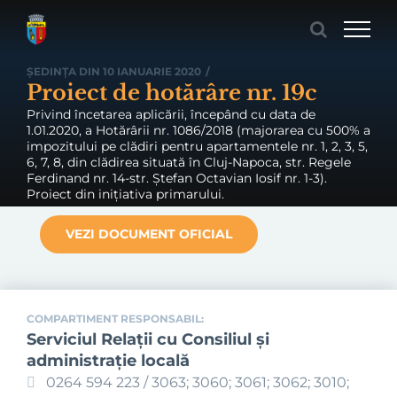
Skip
to
content
ȘEDINȚA DIN 10 IANUARIE 2020
/
Proiect de hotărâre nr. 19c
Privind încetarea aplicării, începând cu data de
1.01.2020, a Hotărârii nr. 1086/2018 (majorarea cu 500% a
impozitului pe clădiri pentru apartamentele nr. 1, 2, 3, 5,
6, 7, 8, din clădirea situată în Cluj-Napoca, str. Regele
Ferdinand nr. 14-str. Ștefan Octavian Iosif nr. 1-3).
Proiect din inițiativa primarului.
VEZI DOCUMENT OFICIAL
COMPARTIMENT RESPONSABIL:
Serviciul Relaţii cu Consiliul şi
administraţie locală
0264 594 223 / 3063; 3060; 3061; 3062; 3010;