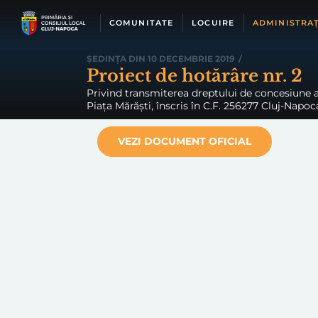
Skip
to
COMUNITATE
LOCUIRE
ADMINISTRAȚ
content
ȘEDINȚA DIN 10 DECEMBRIE 2019
/
Proiect de hotărâre nr. 2
Privind transmiterea dreptului de concesiune as
Piața Mărăști, înscris în C.F. 256277 Cluj-Napoca
VEZI DOCUMENT OFICIAL