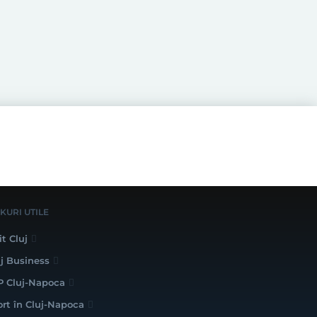
NKURI UTILE
it Cluj
uj Business
P Cluj-Napoca
ort în Cluj-Napoca