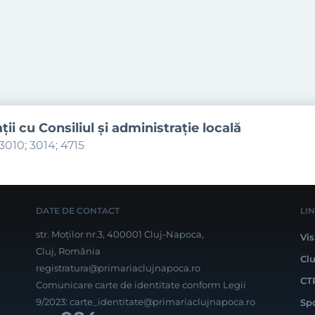
aţii cu Consiliul şi administraţie locală
3010; 3014; 4715
DATE DE CONTACT
LI
str. Moților nr.3, 400001 Cluj-Napoca,
Vis
Cluj, România
Cl
registratura@primariaclujnapoca.ro
CT
Comunicare carte de identitate conform Legii
9/2023:
carte_identitate@primariaclujnapoca.ro
Sp