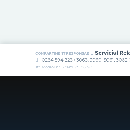
Serviciul Rel
COMPARTIMENT RESPONSABIL:
0264 594 223 / 3063; 3060; 3061; 3062; 
str. Moților nr. 3 cam. 95, 96, 97