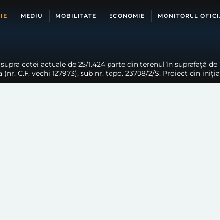
IE
MEDIU
MOBILITATE
ECONOMIE
MONITORUL OFICI
upra cotei actuale de 25/1.424 parte din terenul în suprafață de 
 (nr. C.F. vechi 127973), sub nr. topo. 23708/2/S. Proiect din iniți