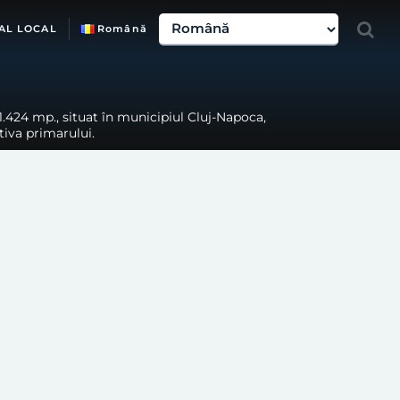
AL LOCAL
Română
1.424 mp., situat în municipiul Cluj-Napoca,
ativa primarului.